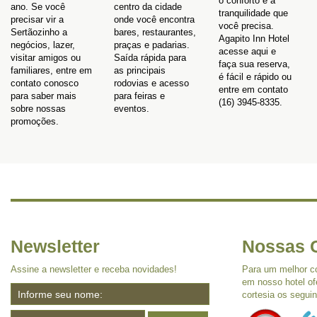
o conforto e a
ano. Se você
centro da cidade
tranquilidade que
precisar vir a
onde você encontra
você precisa.
Sertãozinho a
bares, restaurantes,
Agapito Inn Hotel
negócios, lazer,
praças e padarias.
acesse aqui e
visitar amigos ou
Saída rápida para
faça sua reserva,
familiares, entre em
as principais
é fácil e rápido ou
contato conosco
rodovias e acesso
entre em contato
para saber mais
para feiras e
(16) 3945-8335.
sobre nossas
eventos.
promoções.
Newsletter
Nossas C
Assine a newsletter e receba novidades!
Para um melhor c
em nosso hotel o
cortesia os seguin