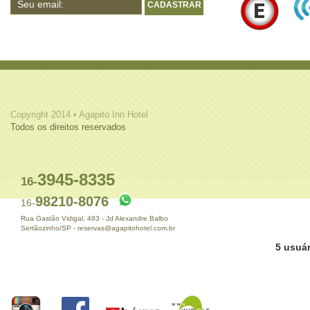
CADASTRAR
Copyright 2014 • Agapito Inn Hotel
Todos os direitos reservados
3945-8335
16-
98210-8076
16-
Rua Gastão Vidigal, 483 - Jd Alexandre Balbo
Sertãozinho/SP - reservas@agapitohotel.com.br
5 usuár